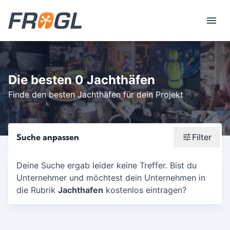
Die besten 0 Jachthäfen
Finde den besten Jachthäfen für dein Projekt
Suche anpassen
Filter
Wonach suchst du?
Deine Suche ergab leider keine Treffer. Bist du
Unternehmer und möchtest dein Unternehmen in
Stadt oder Postleitzahl
die Rubrik
Jachthafen
kostenlos eintragen?
Umkreis in Km
5
10
15
20
25
30