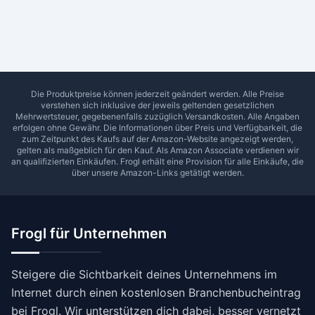
Ab Sterne
0
1
2
3
4
5
SUCHEN
Die Produktpreise können jederzeit geändert werden. Alle Preise
verstehen sich inklusive der jeweils geltenden gesetzlichen
Mehrwertsteuer, gegebenenfalls zuzüglich Versandkosten. Alle Angaben
erfolgen ohne Gewähr. Die Informationen über Preis und Verfügbarkeit, die
zum Zeitpunkt des Kaufs auf der Amazon-Website angezeigt werden,
gelten als maßgeblich für den Kauf. Als Amazon Associate verdienen wir
an qualifizierten Einkäufen.
Frogl
erhält eine Provision für alle Einkäufe, die
über unsere Amazon-Links getätigt werden.
Frogl für Unternehmen
Steigere die Sichtbarkeit deines Unternehmens im
Internet durch einen kostenlosen Branchenbucheintrag
bei Frogl. Wir unterstützen dich dabei, besser vernetzt