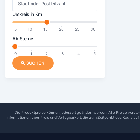
Stadt oder Postleitzahl
Umkreis in Km
5
10
15
20
25
30
Ab Sterne
0
1
2
3
4
5
SUCHEN
Die Produktpreise können jederzeit geändert werden. Alle Preise verste
Informationen über Preis und Verfügbarkeit, die zum Zeitpunkt des Kaufs au