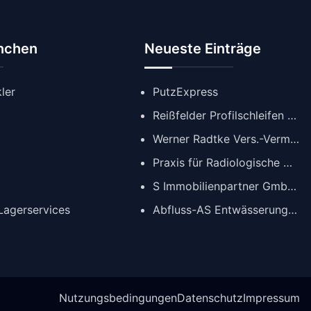
anchen
Neueste Einträge
ler
PutzExpress
Reißfelder Profilschleifen GmbH
Werner Radtke Vers.-Verm. GmbH
Praxis für Radiologische Diagnostik
S Immobilienpartner GmbH | Immobilienmakler Köln
agerservices
Abfluss-AS Entwässerungstechnik GmbH
Nutzungsbedingungen
Datenschutz
Impressum