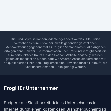
Ab Sterne
0
1
2
3
4
5
SUCHEN
Die Produktpreise können jederzeit geändert werden. Alle Preise
verstehen sich inklusive der jeweils geltenden gesetzlichen
Mehrwertsteuer, gegebenenfalls zuzüglich Versandkosten. Alle Angaben
erfolgen ohne Gewähr. Die Informationen über Preis und Verfügbarkeit, die
zum Zeitpunkt des Kaufs auf der Amazon-Website angezeigt werden,
gelten als maßgeblich für den Kauf. Als Amazon Associate verdienen wir
an qualifizierten Einkäufen.
Frogl
erhält eine Provision für alle Einkäufe, die
über unsere Amazon-Links getätigt werden.
Frogl für Unternehmen
Steigere die Sichtbarkeit deines Unternehmens im
Internet durch einen kostenlosen Branchenbucheintrag