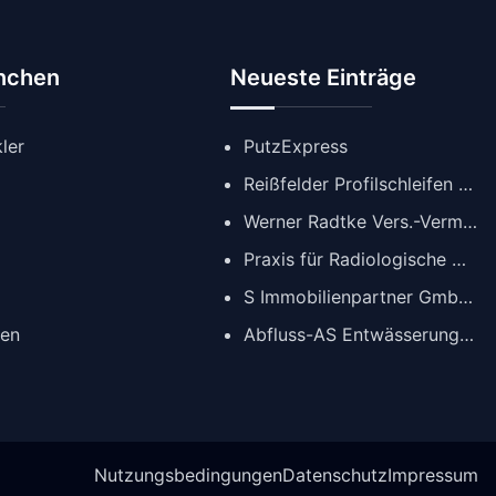
anchen
Neueste Einträge
ler
PutzExpress
Reißfelder Profilschleifen GmbH
Werner Radtke Vers.-Verm. GmbH
Praxis für Radiologische Diagnostik
S Immobilienpartner GmbH | Immobilienmakler Köln
gen
Abfluss-AS Entwässerungstechnik GmbH
Nutzungsbedingungen
Datenschutz
Impressum