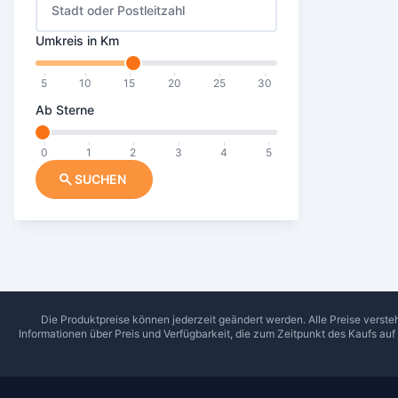
Stadt oder Postleitzahl
Umkreis in Km
5
10
15
20
25
30
Ab Sterne
0
1
2
3
4
5
SUCHEN
Die Produktpreise können jederzeit geändert werden. Alle Preise verste
Informationen über Preis und Verfügbarkeit, die zum Zeitpunkt des Kaufs au