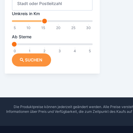
Stadt oder Postleitzahl
Umkreis in Km
5
10
15
20
25
30
Ab Sterne
0
1
2
3
4
5
SUCHEN
Die Produktpreise können jederzeit geändert werden. Alle Preise verste
Informationen über Preis und Verfügbarkeit, die zum Zeitpunkt des Kaufs au