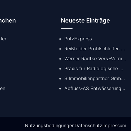
anchen
Neueste Einträge
ler
PutzExpress
Reißfelder Profilschleifen GmbH
Werner Radtke Vers.-Verm. GmbH
Praxis für Radiologische Diagnostik
S Immobilienpartner GmbH | Immobilienmakler Köln
gen
Abfluss-AS Entwässerungstechnik GmbH
Nutzungsbedingungen
Datenschutz
Impressum