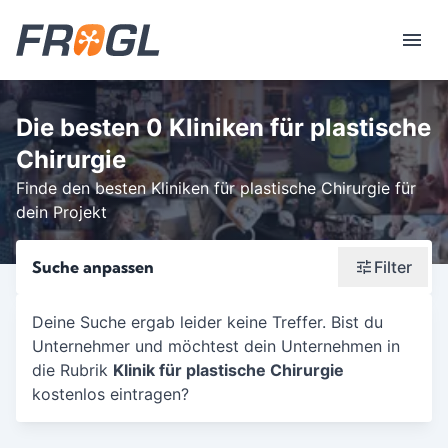
Die besten 0 Kliniken für plastische
Chirurgie
Finde den besten Kliniken für plastische Chirurgie für
dein Projekt
Suche anpassen
Filter
Wonach suchst du?
Deine Suche ergab leider keine Treffer. Bist du
Unternehmer und möchtest dein Unternehmen in
Stadt oder Postleitzahl
die Rubrik
Klinik für plastische Chirurgie
Umkreis in Km
kostenlos eintragen?
5
10
15
20
25
30