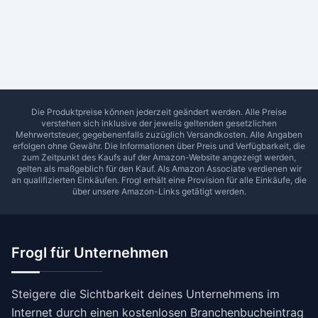
Ab Sterne
0
1
2
3
4
5
SUCHEN
Die Produktpreise können jederzeit geändert werden. Alle Preise
verstehen sich inklusive der jeweils geltenden gesetzlichen
Mehrwertsteuer, gegebenenfalls zuzüglich Versandkosten. Alle Angaben
erfolgen ohne Gewähr. Die Informationen über Preis und Verfügbarkeit, die
zum Zeitpunkt des Kaufs auf der Amazon-Website angezeigt werden,
gelten als maßgeblich für den Kauf. Als Amazon Associate verdienen wir
an qualifizierten Einkäufen.
Frogl
erhält eine Provision für alle Einkäufe, die
über unsere Amazon-Links getätigt werden.
Frogl für Unternehmen
Steigere die Sichtbarkeit deines Unternehmens im
Internet durch einen kostenlosen Branchenbucheintrag