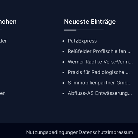
anchen
Neueste Einträge
ler
PutzExpress
Reißfelder Profilschleifen GmbH
Werner Radtke Vers.-Verm. GmbH
Praxis für Radiologische Diagnostik
S Immobilienpartner GmbH | Immobilienmakler Köln
gen
Abfluss-AS Entwässerungstechnik GmbH
Nutzungsbedingungen
Datenschutz
Impressum