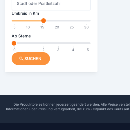
Stadt oder Postleitzahl
Umkreis in Km
5
10
15
20
25
30
Ab Sterne
0
1
2
3
4
5
SUCHEN
Die Produktpreise können jederzeit geändert werden. Alle Preise verste
Informationen über Preis und Verfügbarkeit, die zum Zeitpunkt des Kaufs au