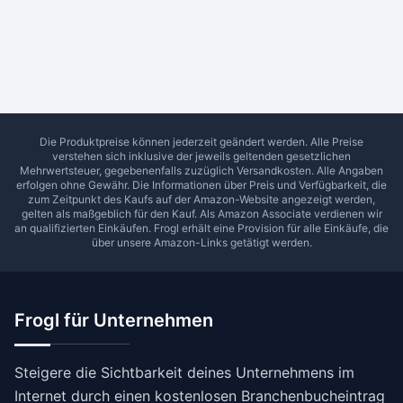
Ab Sterne
0
1
2
3
4
5
SUCHEN
Die Produktpreise können jederzeit geändert werden. Alle Preise
verstehen sich inklusive der jeweils geltenden gesetzlichen
Mehrwertsteuer, gegebenenfalls zuzüglich Versandkosten. Alle Angaben
erfolgen ohne Gewähr. Die Informationen über Preis und Verfügbarkeit, die
zum Zeitpunkt des Kaufs auf der Amazon-Website angezeigt werden,
gelten als maßgeblich für den Kauf. Als Amazon Associate verdienen wir
an qualifizierten Einkäufen.
Frogl
erhält eine Provision für alle Einkäufe, die
über unsere Amazon-Links getätigt werden.
Frogl für Unternehmen
Steigere die Sichtbarkeit deines Unternehmens im
Internet durch einen kostenlosen Branchenbucheintrag