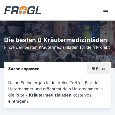
Die besten 0 Kräutermedizinläden
Finde den besten Kräutermedizinläden für dein Projekt
Suche anpassen
Filter
Wonach suchst du?
Deine Suche ergab leider keine Treffer. Bist du
Unternehmer und möchtest dein Unternehmen in
Stadt oder Postleitzahl
die Rubrik
Kräutermedizinladen
kostenlos
Umkreis in Km
eintragen?
5
10
15
20
25
30