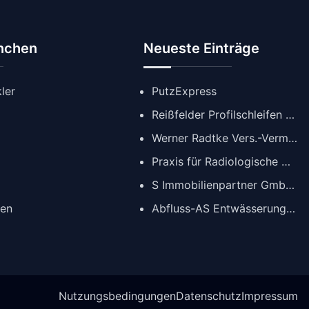
anchen
Neueste Einträge
ler
PutzExpress
Reißfelder Profilschleifen GmbH
Werner Radtke Vers.-Verm. GmbH
Praxis für Radiologische Diagnostik
S Immobilienpartner GmbH | Immobilienmakler Köln
gen
Abfluss-AS Entwässerungstechnik GmbH
Nutzungsbedingungen
Datenschutz
Impressum