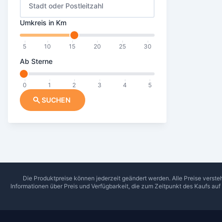
Stadt oder Postleitzahl
Umkreis in Km
5
10
15
20
25
30
Ab Sterne
0
1
2
3
4
5
SUCHEN
Die Produktpreise können jederzeit geändert werden. Alle Preise verste
Informationen über Preis und Verfügbarkeit, die zum Zeitpunkt des Kaufs au