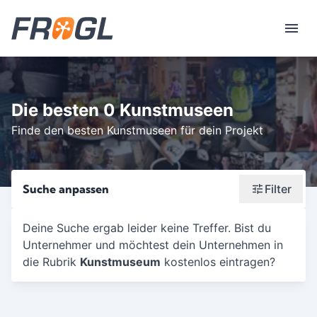
Die besten 0 Kunstmuseen
Finde den besten Kunstmuseen für dein Projekt
Suche anpassen
Filter
Wonach suchst du?
Deine Suche ergab leider keine Treffer. Bist du
Unternehmer und möchtest dein Unternehmen in
Stadt oder Postleitzahl
die Rubrik
Kunstmuseum
kostenlos eintragen?
Umkreis in Km
5
10
15
20
25
30