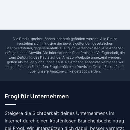
Ab Sterne
0
1
2
3
4
5
SUCHEN
Die Produktpreise können jederzeit geändert werden. Alle Preise
verstehen sich inklusive der jeweils geltenden gesetzlichen
Mehrwertsteuer, gegebenenfalls zuzüglich Versandkosten. Alle Angaben
erfolgen ohne Gewähr. Die Informationen über Preis und Verfügbarkeit, die
zum Zeitpunkt des Kaufs auf der Amazon-Website angezeigt werden,
gelten als maßgeblich für den Kauf. Als Amazon Associate verdienen wir
an qualifizierten Einkäufen.
Frogl
erhält eine Provision für alle Einkäufe, die
über unsere Amazon-Links getätigt werden.
Frogl für Unternehmen
Steigere die Sichtbarkeit deines Unternehmens im
Internet durch einen kostenlosen Branchenbucheintrag
bei Frogl. Wir unterstützen dich dabei, besser vernetzt