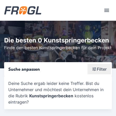
Die besten 0 Kunstspringerbecken
Finde den besten Kunstspringerbecken für dein Projekt
Suche anpassen
Filter
Wonach suchst du?
Deine Suche ergab leider keine Treffer. Bist du
Unternehmer und möchtest dein Unternehmen in
Stadt oder Postleitzahl
die Rubrik
Kunstspringerbecken
kostenlos
Umkreis in Km
eintragen?
5
10
15
20
25
30