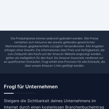
Ab Sterne
0
1
2
3
4
5
SUCHEN
Die Produktpreise können jederzeit geändert werden. Alle Preise
verstehen sich inklusive der jeweils geltenden gesetzlichen
Mehrwertsteuer, gegebenenfalls zuzüglich Versandkosten. Alle Angaben
erfolgen ohne Gewähr. Die Informationen über Preis und Verfügbarkeit, die
zum Zeitpunkt des Kaufs auf der Amazon-Website angezeigt werden,
gelten als maßgeblich für den Kauf. Als Amazon Associate verdienen wir
an qualifizierten Einkäufen.
Frogl
erhält eine Provision für alle Einkäufe, die
über unsere Amazon-Links getätigt werden.
Frogl für Unternehmen
Steigere die Sichtbarkeit deines Unternehmens im
Internet durch einen kostenlosen Branchenbucheintrag