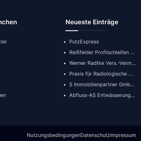
anchen
Neueste Einträge
ler
PutzExpress
Reißfelder Profilschleifen GmbH
Werner Radtke Vers.-Verm. GmbH
Praxis für Radiologische Diagnostik
S Immobilienpartner GmbH | Immobilienmakler Köln
gen
Abfluss-AS Entwässerungstechnik GmbH
Nutzungsbedingungen
Datenschutz
Impressum