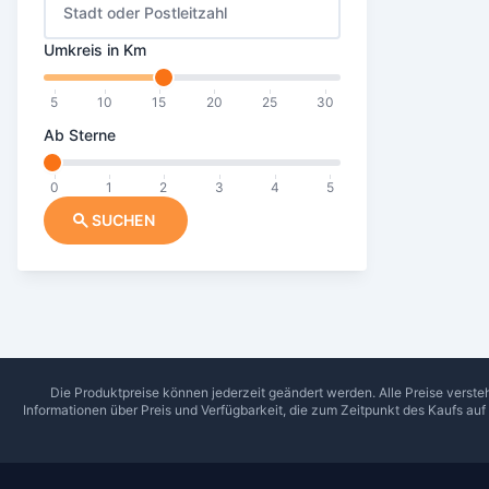
Stadt oder Postleitzahl
Umkreis in Km
5
10
15
20
25
30
Ab Sterne
0
1
2
3
4
5
SUCHEN
Die Produktpreise können jederzeit geändert werden. Alle Preise verste
Informationen über Preis und Verfügbarkeit, die zum Zeitpunkt des Kaufs au