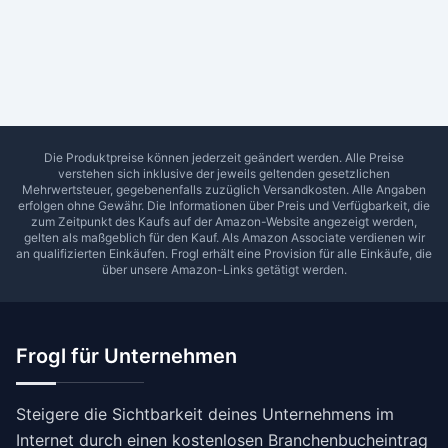
Ab Sterne
0
1
2
3
4
5
SUCHEN
Die Produktpreise können jederzeit geändert werden. Alle Preise
verstehen sich inklusive der jeweils geltenden gesetzlichen
Mehrwertsteuer, gegebenenfalls zuzüglich Versandkosten. Alle Angaben
erfolgen ohne Gewähr. Die Informationen über Preis und Verfügbarkeit, die
zum Zeitpunkt des Kaufs auf der Amazon-Website angezeigt werden,
gelten als maßgeblich für den Kauf. Als Amazon Associate verdienen wir
an qualifizierten Einkäufen.
Frogl
erhält eine Provision für alle Einkäufe, die
über unsere Amazon-Links getätigt werden.
Frogl für Unternehmen
Steigere die Sichtbarkeit deines Unternehmens im
Internet durch einen kostenlosen Branchenbucheintrag