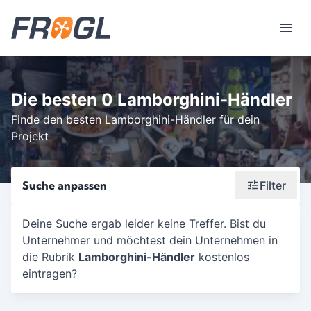
Die besten 0 Lamborghini-Händler
Finde den besten Lamborghini-Händler für dein
Projekt
Suche anpassen
Filter
Wonach suchst du?
Deine Suche ergab leider keine Treffer. Bist du
Unternehmer und möchtest dein Unternehmen in
Stadt oder Postleitzahl
die Rubrik
Lamborghini-Händler
kostenlos
Umkreis in Km
eintragen?
5
10
15
20
25
30