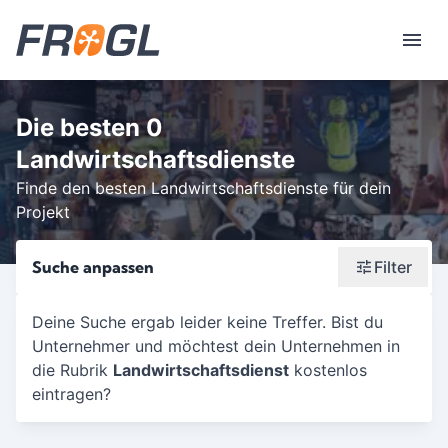
Die besten 0
Landwirtschaftsdienste
Finde den besten Landwirtschaftsdienste für dein
Projekt
Suche anpassen
Filter
Wonach suchst du?
Deine Suche ergab leider keine Treffer. Bist du
Unternehmer und möchtest dein Unternehmen in
Stadt oder Postleitzahl
die Rubrik
Landwirtschaftsdienst
kostenlos
Umkreis in Km
eintragen?
5
10
15
20
25
30