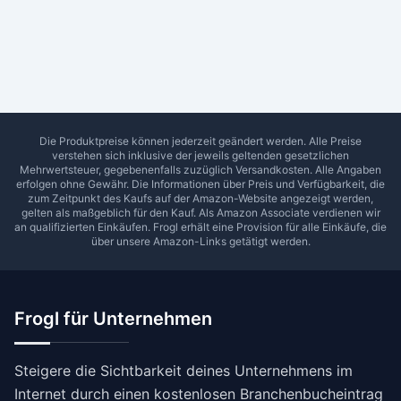
Ab Sterne
0
1
2
3
4
5
SUCHEN
Die Produktpreise können jederzeit geändert werden. Alle Preise
verstehen sich inklusive der jeweils geltenden gesetzlichen
Mehrwertsteuer, gegebenenfalls zuzüglich Versandkosten. Alle Angaben
erfolgen ohne Gewähr. Die Informationen über Preis und Verfügbarkeit, die
zum Zeitpunkt des Kaufs auf der Amazon-Website angezeigt werden,
gelten als maßgeblich für den Kauf. Als Amazon Associate verdienen wir
an qualifizierten Einkäufen.
Frogl
erhält eine Provision für alle Einkäufe, die
über unsere Amazon-Links getätigt werden.
Frogl für Unternehmen
Steigere die Sichtbarkeit deines Unternehmens im
Internet durch einen kostenlosen Branchenbucheintrag