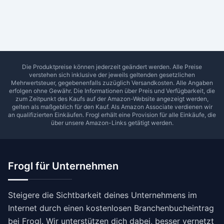
Ab Sterne
0
1
2
3
4
5
SUCHEN
Die Produktpreise können jederzeit geändert werden. Alle Preise
verstehen sich inklusive der jeweils geltenden gesetzlichen
Mehrwertsteuer, gegebenenfalls zuzüglich Versandkosten. Alle Angaben
erfolgen ohne Gewähr. Die Informationen über Preis und Verfügbarkeit, die
zum Zeitpunkt des Kaufs auf der Amazon-Website angezeigt werden,
gelten als maßgeblich für den Kauf. Als Amazon Associate verdienen wir
an qualifizierten Einkäufen.
Frogl
erhält eine Provision für alle Einkäufe, die
über unsere Amazon-Links getätigt werden.
Frogl für Unternehmen
Steigere die Sichtbarkeit deines Unternehmens im
Internet durch einen kostenlosen Branchenbucheintrag
bei Frogl. Wir unterstützen dich dabei, besser vernetzt