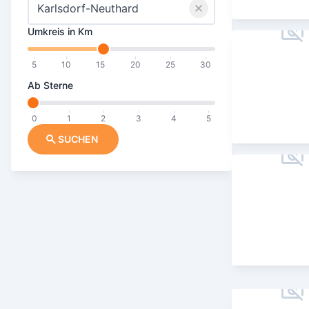
Umkreis in Km
5
10
15
20
25
30
Ab Sterne
0
1
2
3
4
5
SUCHEN