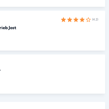
4.2
ieb Jost
r