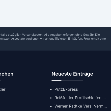
enfalls zuzüglich Versandkosten. Alle Angaben erfolgen ohne Gewähr. Die
Amazon Associate verdienen wir an qualifizierten Einkäufen.
Frogl
erhält eine
anchen
Neueste Einträge
ler
PutzExpress
Reißfelder Profilschleifen GmbH
Werner Radtke Vers.-Verm. GmbH