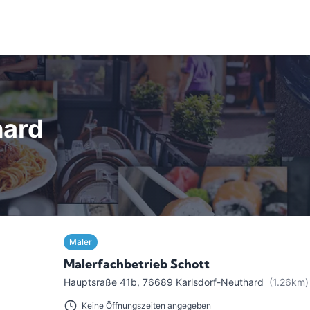
hard
Maler
Malerfachbetrieb Schott
Hauptsraße 41b
,
76689
Karlsdorf-Neuthard
(1.26km)
Keine Öffnungszeiten angegeben