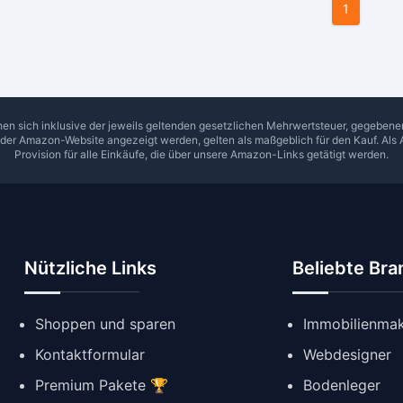
1
hen sich inklusive der jeweils geltenden gesetzlichen Mehrwertsteuer, gegeben
f der Amazon-Website angezeigt werden, gelten als maßgeblich für den Kauf. Als 
Provision für alle Einkäufe, die über unsere Amazon-Links getätigt werden.
Nützliche Links
Beliebte Br
Shoppen und sparen
Immobilienmak
Kontaktformular
Webdesigner
Premium Pakete 🏆
Bodenleger