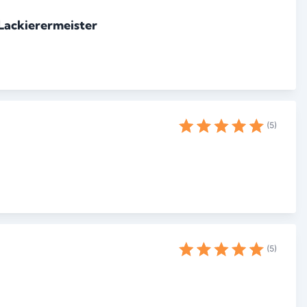
Lackierermeister
5
5