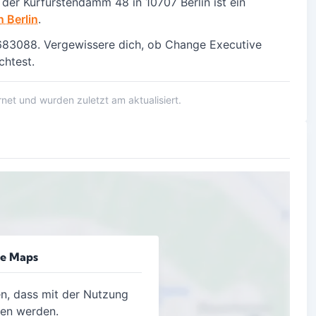
 der Kurfürstendamm 48 in
10707 Berlin
ist ein
 Berlin
.
83088. Vergewissere dich, ob Change Executive
chtest.
et und wurden zuletzt am aktualisiert.
le Maps
en, dass mit der Nutzung
gen werden.