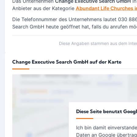
Das Unternehmen
Change Executive Search GmbH
in
Anbieter aus der Kategorie
Abundant Life Churches in
Die Telefonnummer des Unternehmens lautet 030 886
Search GmbH heute geöffnet hat, falls du anrufen mö
Diese Angaben stammen aus dem Intern
Change Executive Search GmbH auf der Karte
Diese Seite benutzt Goog
Ich bin damit einverstand
Daten an Google übertra