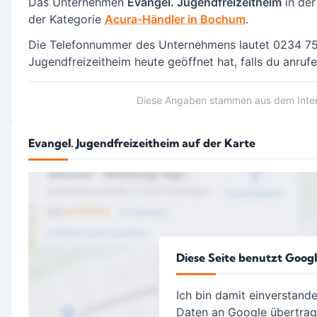
Das Unternehmen
Evangel. Jugendfreizeitheim
in der
der Kategorie
Acura-Händler in Bochum
.
Die Telefonnummer des Unternehmens lautet 0234 755
Jugendfreizeitheim heute geöffnet hat, falls du anruf
Diese Angaben stammen aus dem Intern
Evangel. Jugendfreizeitheim auf der Karte
Diese Seite benutzt Goog
Ich bin damit einverstand
Daten an Google übertra