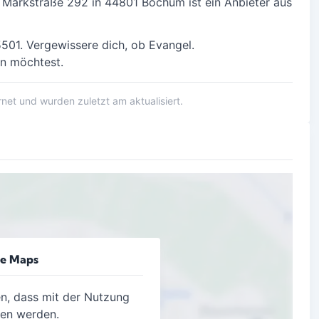
 Markstraße 292 in
44801 Bochum
ist ein Anbieter aus
01. Vergewissere dich, ob Evangel.
en möchtest.
et und wurden zuletzt am aktualisiert.
le Maps
en, dass mit der Nutzung
gen werden.