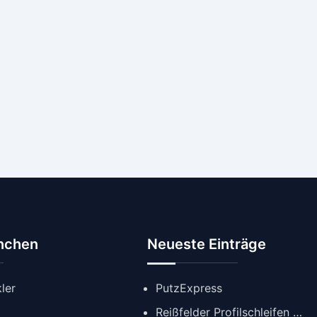
anchen
Neueste Einträge
ler
PutzExpress
Reißfelder Profilschleifen GmbH