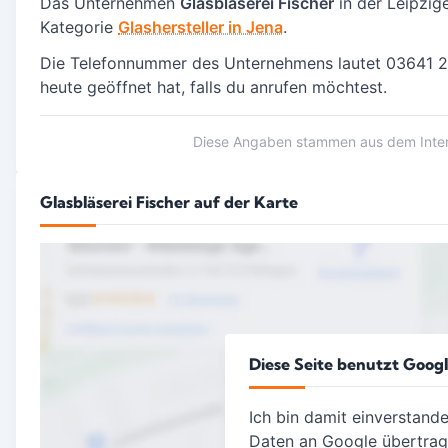
Das Unternehmen
Glasbläserei Fischer
in der Leipzig
Kategorie
Glashersteller in Jena
.
Die Telefonnummer des Unternehmens lautet 03641 29
heute geöffnet hat, falls du anrufen möchtest.
Diese Angaben stammen aus dem Intern
Glasbläserei Fischer auf der Karte
Diese Seite benutzt Goog
Ich bin damit einverstand
Daten an Google übertra