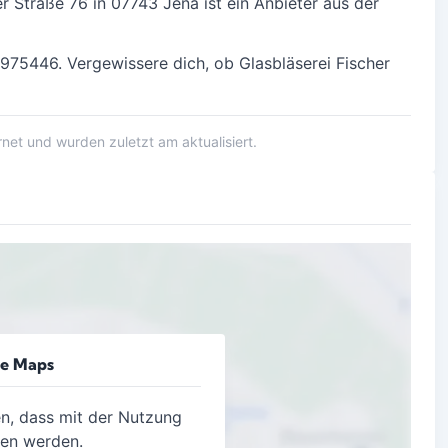
er Straße 76 in
07743 Jena
ist ein Anbieter aus der
75446. Vergewissere dich, ob Glasbläserei Fischer
et und wurden zuletzt am aktualisiert.
le Maps
en, dass mit der Nutzung
gen werden.