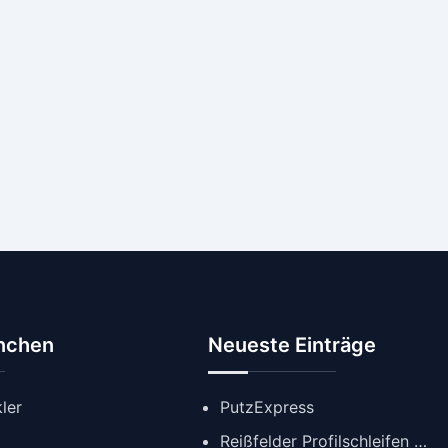
anchen
Neueste Einträge
ler
PutzExpress
Reißfelder Profilschleifen GmbH