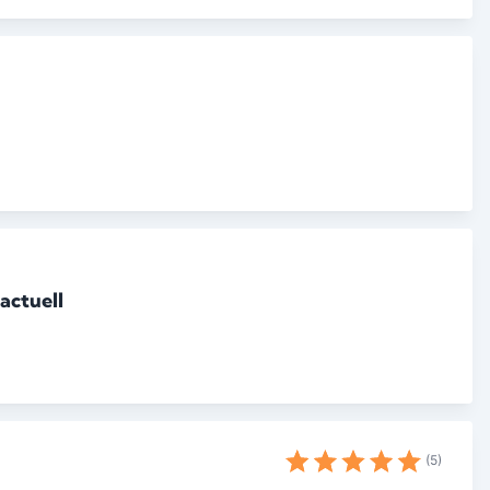
actuell
5