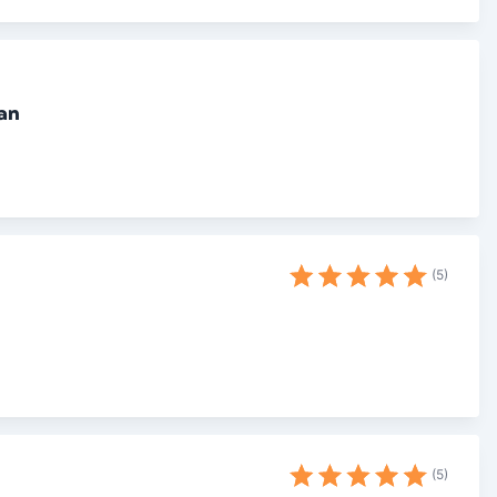
an
5
5