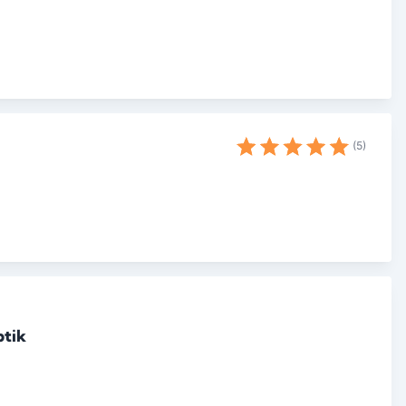
5
ptik