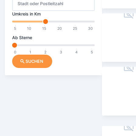
Stadt oder Postleitzahl
Umkreis in Km
5
10
15
20
25
30
Ab Sterne
0
1
2
3
4
5
SUCHEN