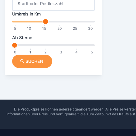
Stadt oder Postleitzahl
Umkreis in Km
5
10
15
20
25
30
Ab Sterne
0
1
2
3
4
5
SUCHEN
Die Produktpreise können jederzeit geändert werden. Alle Preise verste
Informationen über Preis und Verfügbarkeit, die zum Zeitpunkt des Kaufs au