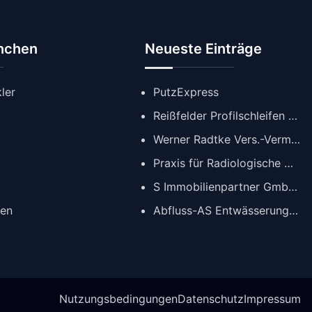
anchen
Neueste Einträge
ler
PutzExpress
Reißfelder Profilschleifen GmbH
Werner Radtke Vers.-Verm. GmbH
Praxis für Radiologische Diagnostik
S Immobilienpartner GmbH | Immobilienmakler Köln
gen
Abfluss-AS Entwässerungstechnik GmbH
Nutzungsbedingungen
Datenschutz
Impressum