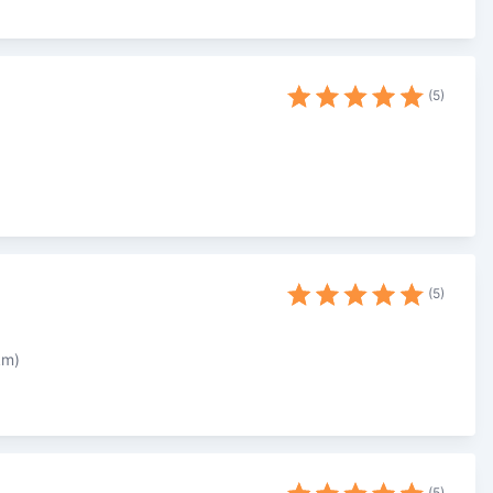
5
5
km)
5