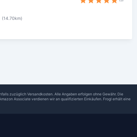
(14.70km)
enfalls zuzüglich Versandkosten. Alle Angaben erfolgen ohne Gewähr. Die
Amazon Associate verdienen wir an qualifizierten Einkäufen.
Frogl
erhält eine