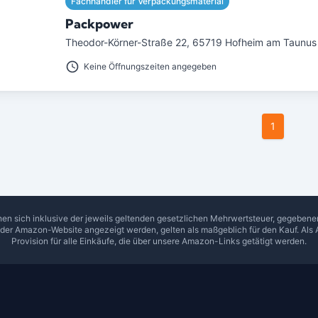
Fachhändler für Verpackungsmaterial
Packpower
Theodor-Körner-Straße 22
,
65719
Hofheim am Taunus
Keine Öffnungszeiten angegeben
1
hen sich inklusive der jeweils geltenden gesetzlichen Mehrwertsteuer, gegeben
f der Amazon-Website angezeigt werden, gelten als maßgeblich für den Kauf. Als 
Provision für alle Einkäufe, die über unsere Amazon-Links getätigt werden.