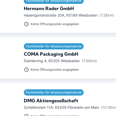
Fachhändler für Verpackungsmaterial
Hermann Rader GmbH
Hasengartenstraße 20A
,
65189
Wiesbaden
(7.28km)
Keine Öffnungszeiten angegeben
Fachhändler für Verpackungsmaterial
COMA Packaging GmbH
Daimlerring 4
,
65205
Wiesbaden
(7.99km)
Keine Öffnungszeiten angegeben
Fachhändler für Verpackungsmaterial
DMG Aktiengesellschaft
Schieferstein 11A
,
65439
Flörsheim am Main
(10.18km