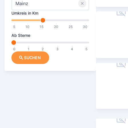
Umkreis in Km
5
10
15
20
25
30
Ab Sterne
0
1
2
3
4
5
SUCHEN