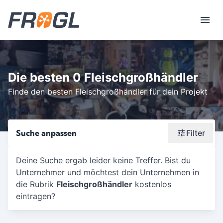
Die besten 0 Fleischgroßhändler
Finde den besten Fleischgroßhändler für dein Projekt
Suche anpassen
Filter
Wonach suchst du?
Deine Suche ergab leider keine Treffer. Bist du
Unternehmer und möchtest dein Unternehmen in
Stadt oder Postleitzahl
die Rubrik
Fleischgroßhändler
kostenlos
Umkreis in Km
eintragen?
5
10
15
20
25
30