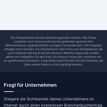
Ab Sterne
0
1
2
3
4
5
SUCHEN
Die Produktpreise können jederzeit geändert werden. Alle Preise
verstehen sich inklusive der jeweils geltenden gesetzlichen
Mehrwertsteuer, gegebenenfalls zuzüglich Versandkosten. Alle Angaben
erfolgen ohne Gewähr. Die Informationen über Preis und Verfügbarkeit, die
zum Zeitpunkt des Kaufs auf der Amazon-Website angezeigt werden,
gelten als maßgeblich für den Kauf. Als Amazon Associate verdienen wir
an qualifizierten Einkäufen.
Frogl
erhält eine Provision für alle Einkäufe, die
über unsere Amazon-Links getätigt werden.
Frogl für Unternehmen
Steigere die Sichtbarkeit deines Unternehmens im
Internet durch einen kostenlosen Branchenbucheintrag