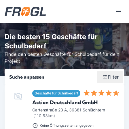
Die besten 15 Geschäfte für
Schulbedarf
Finde den besten Geschäfte für Schulbedarf für dein
Projekt
Suche anpassen
Filter
Wonach suchst du?
Geschäfte für Schulbedarf
Stadt oder Postleitzahl
Action Deutschland GmbH
Gartenstraße 23 A
,
36381
Schlüchtern
Umkreis in Km
(110.53km)
5
10
15
20
25
30
Keine Öffnungszeiten angegeben