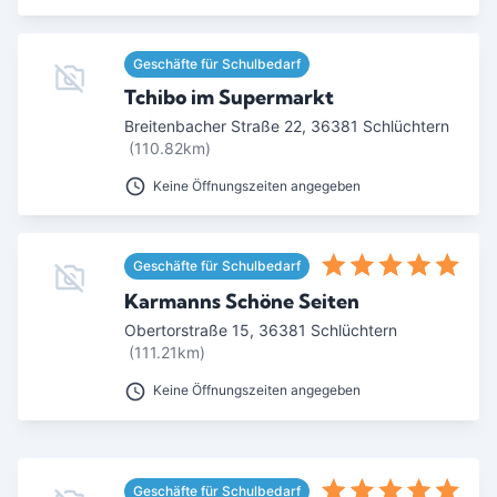
Ab Sterne
Geschäfte für Schulbedarf
0
1
2
3
4
5
Tchibo im Supermarkt
SUCHEN
Breitenbacher Straße 22
,
36381
Schlüchtern
(110.82km)
Keine Öffnungszeiten angegeben
Geschäfte für Schulbedarf
Karmanns Schöne Seiten
Obertorstraße 15
,
36381
Schlüchtern
(111.21km)
Keine Öffnungszeiten angegeben
Geschäfte für Schulbedarf