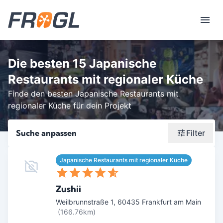
Die besten 15 Japanische
Restaurants mit regionaler Küche
Finde den besten Japanische Restaurants mit
regionaler Küche für dein Projekt
Suche anpassen
Filter
Wonach suchst du?
Japanische Restaurants mit regionaler Küche
Stadt oder Postleitzahl
Zushii
Umkreis in Km
Weilbrunnstraße 1
,
60435
Frankfurt am Main
(166.76km)
5
10
15
20
25
30