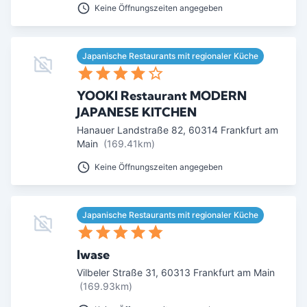
Keine Öffnungszeiten angegeben
Ab Sterne
0
1
2
3
4
5
Japanische Restaurants mit regionaler Küche
SUCHEN
YOOKI Restaurant MODERN
JAPANESE KITCHEN
Hanauer Landstraße 82
,
60314
Frankfurt am
Main
(169.41km)
Keine Öffnungszeiten angegeben
Japanische Restaurants mit regionaler Küche
Iwase
Vilbeler Straße 31
,
60313
Frankfurt am Main
(169.93km)