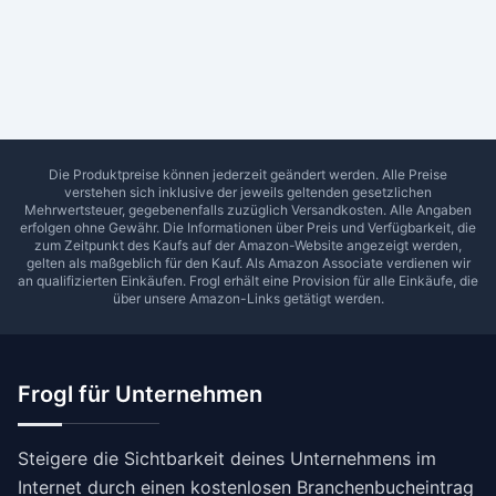
Ab Sterne
0
1
2
3
4
5
SUCHEN
Die Produktpreise können jederzeit geändert werden. Alle Preise
verstehen sich inklusive der jeweils geltenden gesetzlichen
Mehrwertsteuer, gegebenenfalls zuzüglich Versandkosten. Alle Angaben
erfolgen ohne Gewähr. Die Informationen über Preis und Verfügbarkeit, die
zum Zeitpunkt des Kaufs auf der Amazon-Website angezeigt werden,
gelten als maßgeblich für den Kauf. Als Amazon Associate verdienen wir
an qualifizierten Einkäufen.
Frogl
erhält eine Provision für alle Einkäufe, die
über unsere Amazon-Links getätigt werden.
Frogl für Unternehmen
Steigere die Sichtbarkeit deines Unternehmens im
Internet durch einen kostenlosen Branchenbucheintrag