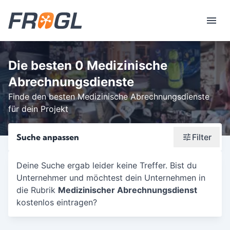
Die besten 0 Medizinische
Abrechnungsdienste
Finde den besten Medizinische Abrechnungsdienste
für dein Projekt
Suche anpassen
Filter
Wonach suchst du?
Deine Suche ergab leider keine Treffer. Bist du
Unternehmer und möchtest dein Unternehmen in
Stadt oder Postleitzahl
die Rubrik
Medizinischer Abrechnungsdienst
Umkreis in Km
kostenlos eintragen?
5
10
15
20
25
30