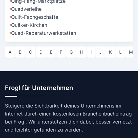
Qing-Fang-Marktplätze
Quadverleihe
Quilt-Fachgeschäfte
Quäker-Kirchen
Quad-Reparaturwerkstätten
A
B
C
D
E
F
G
H
I
J
K
L
M
Frogl für Unternehmen
Steigere die Sichtbarkeit deines Unternehmens im
Internet durch einen kostenlosen Branchenbucheintrag
bei Frogl. Wir unterstützen dich dabei, besser vernetzt
und leichter gefunden zu werden.