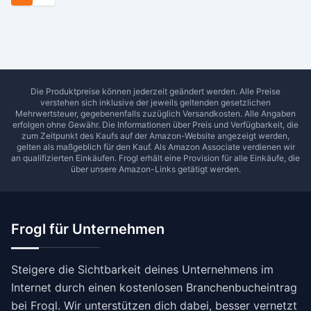
Die Produktpreise können jederzeit geändert werden. Alle Preise
verstehen sich inklusive der jeweils geltenden gesetzlichen
Mehrwertsteuer, gegebenenfalls zuzüglich Versandkosten. Alle Angaben
erfolgen ohne Gewähr. Die Informationen über Preis und Verfügbarkeit, die
zum Zeitpunkt des Kaufs auf der Amazon-Website angezeigt werden,
gelten als maßgeblich für den Kauf. Als Amazon Associate verdienen wir
an qualifizierten Einkäufen.
Frogl
erhält eine Provision für alle Einkäufe, die
über unsere Amazon-Links getätigt werden.
Frogl für Unternehmen
Steigere die Sichtbarkeit deines Unternehmens im
Internet durch einen kostenlosen Branchenbucheintrag
bei Frogl. Wir unterstützen dich dabei, besser vernetzt