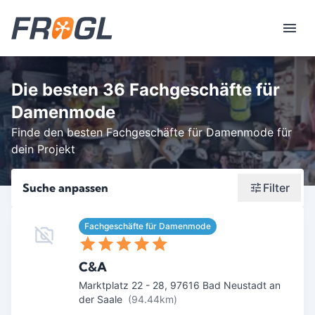
Die besten 36 Fachgeschäfte für
Damenmode
Finde den besten Fachgeschäfte für Damenmode für
dein Projekt
Suche anpassen
Filter
Wonach suchst du?
Fachgeschäfte für Damenmode
Stadt oder Postleitzahl
C&A
Umkreis in Km
Marktplatz 22 - 28
,
97616
Bad Neustadt an
der Saale
(94.44km)
5
10
15
20
25
30