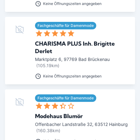
Keine Öffnungszeiten angegeben
Ab Sterne
0
1
2
3
4
5
Fachgeschäfte für Damenmode
SUCHEN
CHARISMA PLUS Inh. Brigitte
Derlet
Marktplatz 6
,
97769
Bad Brückenau
(105.19km)
Keine Öffnungszeiten angegeben
Fachgeschäfte für Damenmode
Modehaus Blumör
Offenbacher Landstraße 32
,
63512
Hainburg
(160.38km)