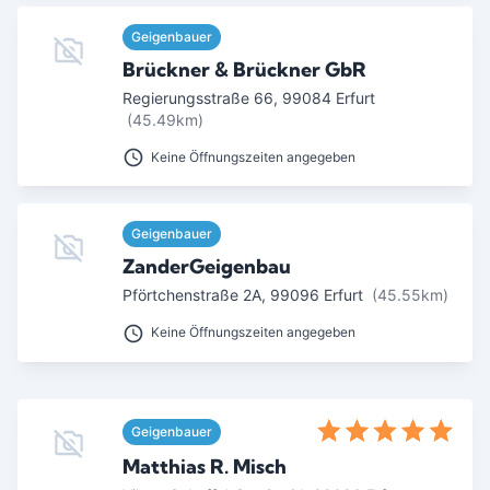
Ab Sterne
Geigenbauer
Brückner & Brückner GbR
0
1
2
3
4
5
Regierungsstraße 66
,
99084
Erfurt
SUCHEN
(45.49km)
Keine Öffnungszeiten angegeben
Geigenbauer
ZanderGeigenbau
Pförtchenstraße 2A
,
99096
Erfurt
(45.55km)
Keine Öffnungszeiten angegeben
Geigenbauer
Matthias R. Misch