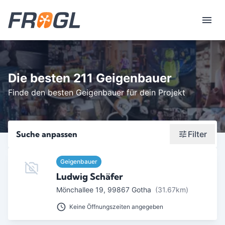
Die besten 211 Geigenbauer
Finde den besten Geigenbauer für dein Projekt
Suche anpassen
Filter
Wonach suchst du?
Geigenbauer
Ludwig Schäfer
Stadt oder Postleitzahl
Mönchallee 19
,
99867
Gotha
(31.67km)
Umkreis in Km
Keine Öffnungszeiten angegeben
5
10
15
20
25
30