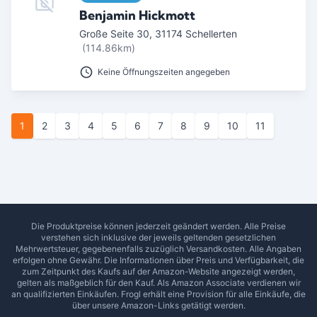
Benjamin Hickmott
Große Seite 30
,
31174
Schellerten
(114.86km)
Keine Öffnungszeiten angegeben
1
2
3
4
5
6
7
8
9
10
11
Die Produktpreise können jederzeit geändert werden. Alle Preise
verstehen sich inklusive der jeweils geltenden gesetzlichen
Mehrwertsteuer, gegebenenfalls zuzüglich Versandkosten. Alle Angaben
erfolgen ohne Gewähr. Die Informationen über Preis und Verfügbarkeit, die
zum Zeitpunkt des Kaufs auf der Amazon-Website angezeigt werden,
gelten als maßgeblich für den Kauf. Als Amazon Associate verdienen wir
an qualifizierten Einkäufen.
Frogl
erhält eine Provision für alle Einkäufe, die
über unsere Amazon-Links getätigt werden.