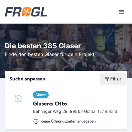
Die besten 385 Glaser
Finde den besten Glaser für dein Projekt
Suche anpassen
Filter
Wonach suchst du?
Glaser
Glaserei Otto
Stadt oder Postleitzahl
Behringer Weg 29
,
99867
Gotha
(27.96km)
Umkreis in Km
Keine Öffnungszeiten angegeben
5
10
15
20
25
30