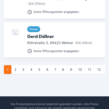
(64.05km)
Keine Öffnungszeiten angegeben
Glaser
Gerd Döllner
Röhrstraße 3
,
99423
Weimar
(64.09km)
Keine Öffnungszeiten angegeben
1
2
3
4
5
6
7
8
9
10
11
12
1
Die Produktpreise können jederzeit geändert werden. Alle Preise
verstehen sich inklusive der jeweils geltenden gesetzlichen