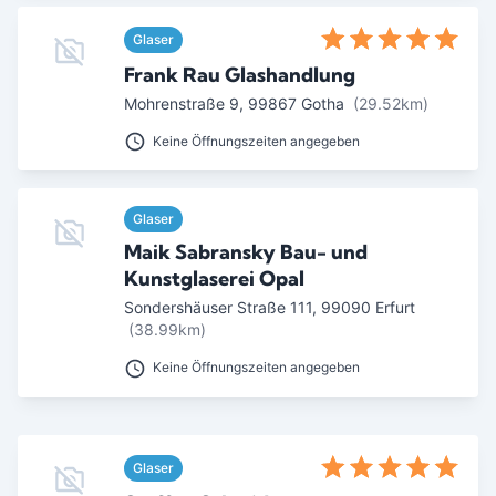
Ab Sterne
Glaser
0
1
2
3
4
5
Frank Rau Glashandlung
SUCHEN
Mohrenstraße 9
,
99867
Gotha
(29.52km)
Keine Öffnungszeiten angegeben
Glaser
Maik Sabransky Bau- und
Kunstglaserei Opal
Sondershäuser Straße 111
,
99090
Erfurt
(38.99km)
Keine Öffnungszeiten angegeben
Glaser